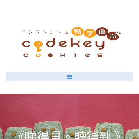
《睇得見。聽得到 》