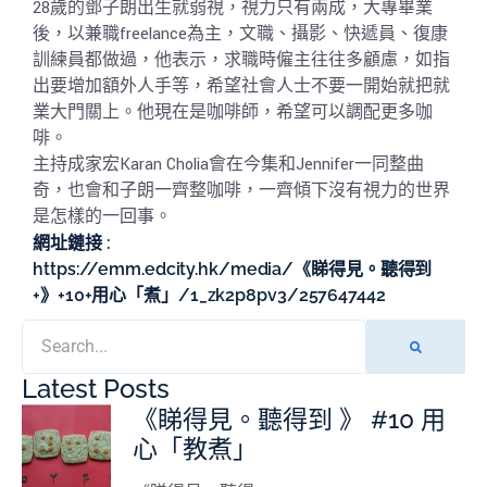
28歲的鄧子朗出生就弱視，視力只有兩成，大專畢業
後，以兼職freelance為主，文職、攝影、快遞員、復康
訓練員都做過，他表示，求職時僱主往往多顧慮，如指
出要增加額外人手等，希望社會人士不要一開始就把就
業大門關上。他現在是咖啡師，希望可以調配更多咖
啡。
主持成家宏Karan Cholia會在今集和Jennifer一同整曲
奇，也會和子朗一齊整咖啡，一齊傾下沒有視力的世界
是怎樣的一回事。
網址鏈接 :
https://emm.edcity.hk/media/《睇得見。聽得到
+》+10+用心「煮」/1_zk2p8pv3/257647442
Latest Posts
《睇得見。聽得到 》 #10 用
心「教煮」