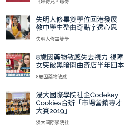
《睇得見。聽得
失明人修畢雙學位回港發展-
教中學生整曲奇點字透心思
失明人修畢雙學
8歲因藥物敏感失去視力 視障
女突破黑暗開曲奇店半年回本
8歲因藥物敏感
浸大國際學院社企Codekey
Cookies合辦「市場營銷專才
大賽2019」
浸大國際學院社