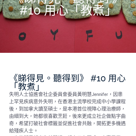
#10 用心「教煮」
《睇得見。聽得到》 #10 用心
「教煮」
失明人士協進會社企委員會委員黃明慧Jennifer，因患
上罕見疾病意外失明，在香港主流學校完成中小學課程
後，到加拿大讀至碩士，是本港首位視障心理治療師，
由細到大，她都很喜歡烹飪，後來更成立社企做點字曲
奇，希望打破社會標籤並促進社會共融，開拓更多機遇
給殘疾人士。