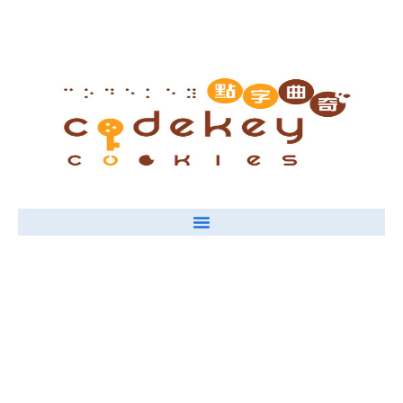
《點字曲奇》字謎盒裝