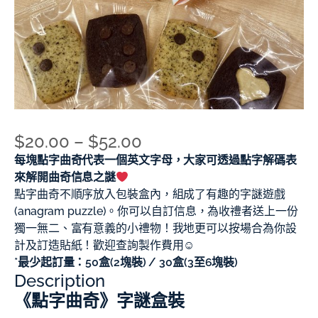
$
20.00
–
$
52.00
每塊點字曲奇代表一個英文字母，大家可透過點字解碼表
來解開曲奇信息之謎
點字曲奇不順序放入包裝盒內，組成了有趣的字謎遊戲
(anagram puzzle)。你可以自訂信息，為收禮者送上一份
獨一無二、富有意義的小禮物！我地更可以按場合為你設
計及訂造貼紙！歡迎查詢製作費用☺
*最少起訂量：50盒(2塊裝) / 30盒(3至6塊裝)
Description
《點字曲奇》字謎盒裝