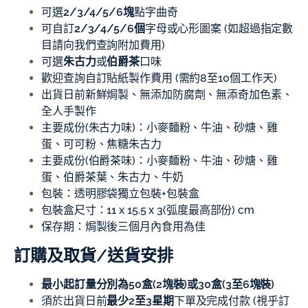
可選
2/3/4/5/6塊
點字曲奇
可自訂
2/3/4/5/6個
字母或心形圖案 (如超過指定數
目請向我們查詢附加費用)
可選
朱古力
或
伯爵茶
口味
歡迎查詢自訂貼紙製作費用 (需約8至10個工作天)
出貨日前新鮮焗製、無添加防腐劑、無添奇加色素、
全人手製作
主要成份(朱古力味)：小麥麵粉、牛油、砂煻、雞
蛋、可可粉、焦糖朱古力
主要成份(伯爵茶味)：小麥麵粉、牛油、砂煻、雞
蛋、伯爵茶葉、朱古力、牛奶
包裝：透明膠袋獨立包裝+包裝盒
包裝盒尺寸：11 x 15.5 x 3(弧度最高部份) cm
保存期：焗製後三個月內食用為佳
訂購及取貨/送貨安排
最小起訂量分別為50盒(2塊裝)或30盒(3至6塊裝)
須於出貨日前
最少2至3星期
下單及完成付款 (視乎訂